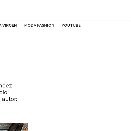
A VIRGEN
MODA FASHION
YOUTUBE
ández
blo"
X
autor: