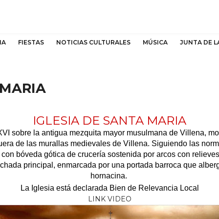
NA
FIESTAS
NOTICIAS CULTURALES
MÚSICA
JUNTA DE L
 MARIA
IGLESIA DE SANTA MARIA
o XVI sobre la antigua mezquita mayor musulmana de Villena, m
 fuera de las murallas medievales de Villena. Siguiendo las normas
con bóveda gótica de crucería sostenida por arcos con relieves
fachada principal, enmarcada por una portada barroca que alber
hornacina.
La Iglesia está declarada Bien de Relevancia Local
LINK VIDEO